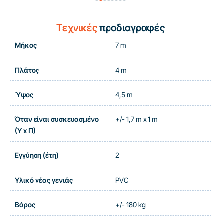
Τεχνικές
προδιαγραφές
Μήκος
7 m
Πλάτος
4 m
Ύψος
4,5 m
Όταν είναι συσκευασμένο
+/- 1,7 m x 1 m
(Υ x Π)
Εγγύηση (έτη)
2
Υλικό νέας γενιάς
PVC
Βάρος
+/- 180 kg