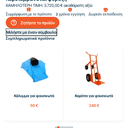
ΧΑΜΗΛΟΤΕΡΗ ΤΙΜΗ:
3.720,00 € ακαθάριστη αξία
Συμμόρφωση με το πρότυπο
2 χρόνια εγγύηση
Δωρεάν εκπαίδευση
help_outline
Ζητήστε το προϊόν
Μιλήστε με έναν σύμβουλο
Συμπληρωματικά προϊόντα
Κάλυμμα για φουσκωτά
Καρότσι για φουσκωτά
50 €
240 €