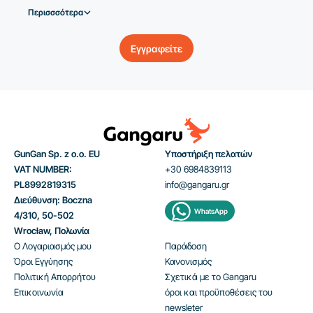
Περισσσότερα
Εγγραφείτε
GunGan Sp. z o.o. EU
Υποστήριξη πελατών
VAT NUMBER:
+30 6984839113
PL8992819315
info@gangaru.gr
Διεύθυνση: Boczna
WhatsApp
4/310, 50-502
Wrocław, Πολωνία
Ο Λογαριασμός μου
Παράδοση
Όροι Εγγύησης
Κανονισμός
Πολιτική Απορρήτου
Σχετικά με το Gangaru
Επικοινωνία
όροι και προϋποθέσεις του
newsleter