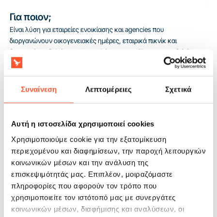
Για ποιον;
Είναι λύση για εταιρείες ενοικίασης και agencies που
διοργανώνουν οικογενειακές ημέρες, εταιρικά πικνίκ και
δημοτικές εκδηλώσεις. Η τσουλήθρα προορίζεται για παιδιά άνω
των 4 ετών και λειτουργεί καλά σε μοντέλο όπου ο εξοπλισμός
πρέπει να είναι ξεκάθαρος για τον διοργανωτή, εύκολος στην
ένταξη στο πρόγραμμα και έτοιμος για σταθερή ροή χρήσης. Η
Συναίνεση
Λεπτομέρειες
Σχετικά
συμμόρφωση με το πρότυπο EN14960 απλοποιεί τις συζητήσεις με
ιδρύματα και χορηγούς εκδηλώσεων. Η 2-ετής εγγύηση
προστατεύει την επένδυση σε εξοπλισμό που δουλεύει επί πολλά
Αυτή η ιστοσελίδα χρησιμοποιεί cookies
σαββατοκύριακα της σεζόν.
Χρησιμοποιούμε cookie για την εξατομίκευση
περιεχομένου και διαφημίσεων, την παροχή λειτουργιών
κοινωνικών μέσων και την ανάλυση της
επισκεψιμότητάς μας. Επιπλέον, μοιραζόμαστε
πληροφορίες που αφορούν τον τρόπο που
χρησιμοποιείτε τον ιστότοπό μας με συνεργάτες
κοινωνικών μέσων, διαφήμισης και αναλύσεων, οι