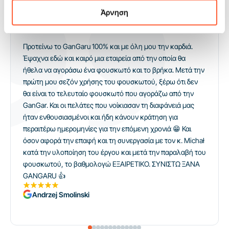
Γνώμες
και εφαρμογή
Άρνηση
Οι πελάτες μας δίνουν βαθμολογία 5!
Προτείνω το GanGaru 100% και με όλη μου την καρδιά.
Έψαχνα εδώ και καιρό μια εταιρεία από την οποία θα
ήθελα να αγοράσω ένα φουσκωτό και το βρήκα. Μετά την
πρώτη μου σεζόν χρήσης του φουσκωτού, ξέρω ότι δεν
θα είναι το τελευταίο φουσκωτό που αγοράζω από την
GanGar. Και οι πελάτες που νοίκιασαν τη διαφάνειά μας
ήταν ενθουσιασμένοι και ήδη κάνουν κράτηση για
περαιτέρω ημερομηνίες για την επόμενη χρονιά 😁 Και
όσον αφορά την επαφή και τη συνεργασία με τον κ. Michał
κατά την υλοποίηση του έργου και μετά την παραλαβή του
φουσκωτού, το βαθμολογώ ΕΞΑΙΡΕΤΙΚΟ. ΣΥΝΙΣΤΩ ΞΑΝΑ
GANGARU 👍
Andrzej Smolinski