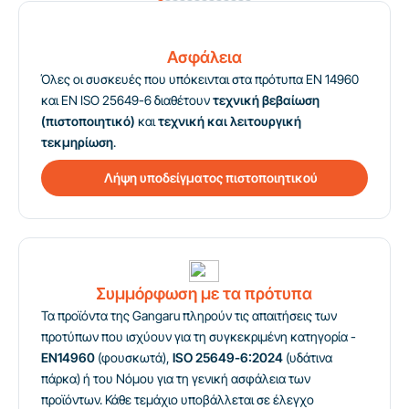
Ασφάλεια
Όλες οι συσκευές που υπόκεινται στα πρότυπα EN 14960
και EN ISO 25649-6 διαθέτουν
τεχνική βεβαίωση
(πιστοποιητικό)
και
τεχνική και λειτουργική
τεκμηρίωση
.
Λήψη υποδείγματος πιστοποιητικού
Συμμόρφωση με τα πρότυπα
Τα προϊόντα της Gangaru πληρούν τις απαιτήσεις των
προτύπων που ισχύουν για τη συγκεκριμένη κατηγορία -
EN14960
(φουσκωτά),
ISO 25649-6:2024
(υδάτινα
πάρκα) ή του Νόμου για τη γενική ασφάλεια των
προϊόντων. Κάθε τεμάχιο υποβάλλεται σε έλεγχο