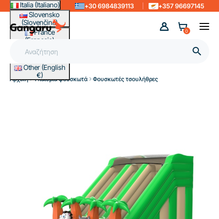
Italia (Italiano)
+30 6984839113
+357 96697145
Slovensko
(Slovenčina)
France
0
(Français)
Magyarország

(Magyar)
Other (English
€)
Αρχική
Υπαίθρια φουσκωτά
Φουσκωτές τσουλήθρες