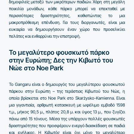
δημοφιλείς μεταξύ των μικρότερων παιδιών. Χάρη στη μεγάλη
ποικιλία μονάδων, κάθε πάρκο μπορεί να επεκταθεί με
περισσότερες δραστηριότητες, καθιστώντας το μια
μακροπρόθεσμη επένδυση. Για τους διοργανωτές, είναι μια
ευκαιρία να δημιουργήσουν έναν χώρο που προσελκύει
πελάτες και ενθαρρύνει την επιστροφή.
Το μεγαλύτερο φουσκωτό πάρκο
στην Ευρώπη; Δες την Κιβωτό του
Νώε στο Noe Park
Το Gangaru είναι ο δημιουργός του μεγαλύτερου φουσκωτού
πάρκου στην Ευρώπη – της τεράστιας Κιβωτού του Νώε, η
οποία βρίσκεται στο Noe Park στο Skarżysko-Kamienna. Είναι
μια γιγαντιαία, αρθρωτή κατασκευή με ωφέλιμο εμβαδό 1598
τ.μ., μήκος 90,5 μ., πλάτος 20,8 μ. και ύψος 13 μ., που ζυγίζει
πάνω από 15 τόνους. Μέσα της υπάρχουν πολλές φουσκωτές
δραστηριότητες που προσφέρουν ενεργό διασκέδαση σε παιδιά
και ενήλικες. Η Κιβωτός είναι όχι μόνο το μεγαλύτερο