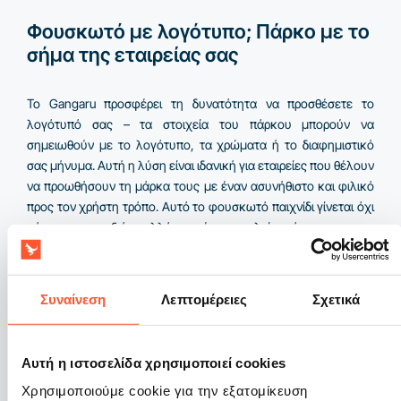
Φουσκωτό με λογότυπο; Πάρκο με το
σήμα της εταιρείας σας
Το Gangaru προσφέρει τη δυνατότητα να προσθέσετε το
λογότυπό σας – τα στοιχεία του πάρκου μπορούν να
σημειωθούν με το λογότυπο, τα χρώματα ή το διαφημιστικό
σας μήνυμα. Αυτή η λύση είναι ιδανική για εταιρείες που θέλουν
να προωθήσουν τη μάρκα τους με έναν ασυνήθιστο και φιλικό
προς τον χρήστη τρόπο. Αυτό το φουσκωτό παιχνίδι γίνεται όχι
μόνο μια ατραξιόν, αλλά και ένα εργαλείο μάρκετινγκ που
προσελκύει την προσοχή και δημιουργεί θετικές συνδέσεις με
την εταιρεία σας.
Συναίνεση
Λεπτομέρειες
Σχετικά
Γιατί να επιλέξετε την προσφορά του
κατασκευαστή πάρκων Gangaru;
Αυτή η ιστοσελίδα χρησιμοποιεί cookies
Η συνεργασία απευθείας με τον κατασκευαστή εγγυάται
Χρησιμοποιούμε cookie για την εξατομίκευση