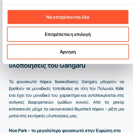
οι συμμετέχοντες περνούν τον χρόνο τους ενεργά, γεγονός
που ενισχύει την ικανοποίηση των πελατών και τη μεγαλύτερη
Να επιτρέπονται όλα
ζήτηση για την προσφορά σας. Τα γενέθλια στο φουσκωτό
πάρκο είναι μια ιδέα που πάντα αποδίδει – ανεξάρτητα από την
ηλικία του εορτάζοντα.
Επιτρέπεται η επιλογή
Πού να δείτε τα φουσκωτά πάρκα
Άρνηση
μας; Γνωρίστε τις έτοιμες
υλοποιήσεις του Gangaru
Τα φουσκωτά πάρκα διασκέδασης Gangaru μπορούν να
βρεθούν σε μοναδικές τοποθεσίες σε όλη την Πολωνία. Κάθε
ένα έχει τον μοναδικό του χαρακτήρα και ανταποκρίνεται στις
ανάγκες διαφορετικών ομάδων κοινού. Από τις ρεκόρ
κατασκευές μέχρι τα οικογενειακά θεματικά πάρκα – ρίξτε μια
ματιά στις κεντρικές υλοποιήσεις μας.
Noe Park – το μεγαλύτερο φουσκωτό στην Ευρώπη στο