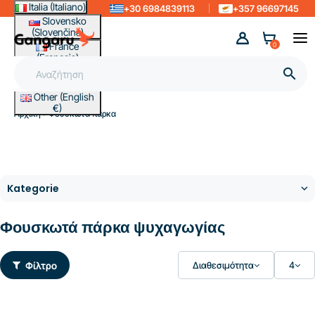
Italia (Italiano)
+30 6984839113
+357 96697145
Slovensko
(Slovenčina)
France
0
(Français)
Magyarország

(Magyar)
Other (English
€)
Αρχική
Φουσκωτά πάρκα
Φουσκωτά πάρκα ψυχαγωγίας
Φίλτρο
Διαθεσιμότητα
4