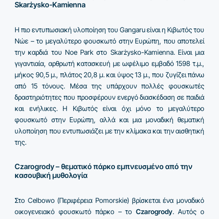
Skarżysko-Kamienna
Η πιο εντυπωσιακή υλοποίηση του Gangaru είναι η Κιβωτός του
Νώε – το μεγαλύτερο φουσκωτό στην Ευρώπη, που αποτελεί
την καρδιά του Noe Park στο Skarżysko-Kamienna. Είναι μια
γιγαντιαία, αρθρωτή κατασκευή με ωφέλιμο εμβαδό 1598 τ.μ.,
μήκος 90,5 μ., πλάτος 20,8 μ. και ύψος 13 μ., που ζυγίζει πάνω
από 15 τόνους. Μέσα της υπάρχουν πολλές φουσκωτές
δραστηριότητες που προσφέρουν ενεργό διασκέδαση σε παιδιά
και ενήλικες. Η Κιβωτός είναι όχι μόνο το μεγαλύτερο
φουσκωτό στην Ευρώπη, αλλά και μια μοναδική θεματική
υλοποίηση που εντυπωσιάζει με την κλίμακα και την αισθητική
της.
Czarogrody – θεματικό πάρκο εμπνευσμένο από την
κασουβική μυθολογία
Στο Celbowo (Περιφέρεια Pomorskie) βρίσκεται ένα μοναδικό
οικογενειακό φουσκωτό πάρκο – το
Czarogrody
. Αυτός ο