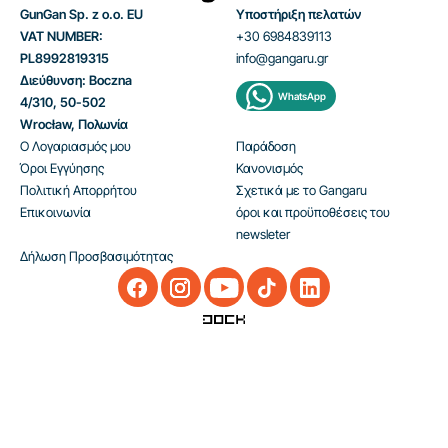
GunGan Sp. z o.o. EU
Υποστήριξη πελατών
VAT NUMBER:
+30 6984839113
PL8992819315
info@gangaru.gr
Διεύθυνση: Boczna
WhatsApp
4/310, 50-502
Wrocław, Πολωνία
Ο Λογαριασμός μου
Παράδοση
Όροι Εγγύησης
Κανονισμός
Πολιτική Απορρήτου
Σχετικά με το Gangaru
Επικοινωνία
όροι και προϋποθέσεις του
newsleter
Δήλωση Προσβασιμότητας