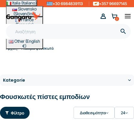
Italia (Italiano)
+30 6984839113
+357 96697145
Slovensko
(Slovenčina)
France
0
(Français)
Magyarország

(Magyar)
Other (English
€)
Αρχική
Υπαίθρια φουσκωτά
Φουσκωτές πίστες εμποδίων
Φίλτρο
Διαθεσιμότητα
24