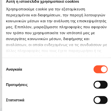
Αυτή η ιστοσελίδα χρησιμοποιεί cookies
Χρησιμοποιούμε cookie για την εξατομίκευση
περιεχομένου και διαφημίσεων, την παροχή λειτουργιών
Διαθέσιμο 1 τεμ
Διαθέσιμο 2 τεμ
κοινωνικών μέσων και την ανάλυση της επισκεψιμότητάς
μας. Επιπλέον, μοιραζόμαστε πληροφορίες που αφορούν
τον τρόπο που χρησιμοποιείτε τον ιστότοπό μας με
συνεργάτες κοινωνικών μέσων, διαφήμισης και
αναλύσεων, οι οποίοι ενδεχομένως να τις συνδυάσουν με
άλλες πληροφορίες που τους έχετε παραχωρήσει ή τις
οποίες έχουν συλλέξει σε σχέση με την από μέρους σας
Φουσκωτή πίστα εμποδίων
Φουσκωτή πίστα εμποδίων
χρήση των υπηρεσιών τους.
Επιλογή
Λούνα Παρκ - 13 m
Dino - 15 m
Αναγκαία
συγκατάθεσης
4 940 €
4 390 €
Προτιμήσεις
1
2
3
Στατιστικά