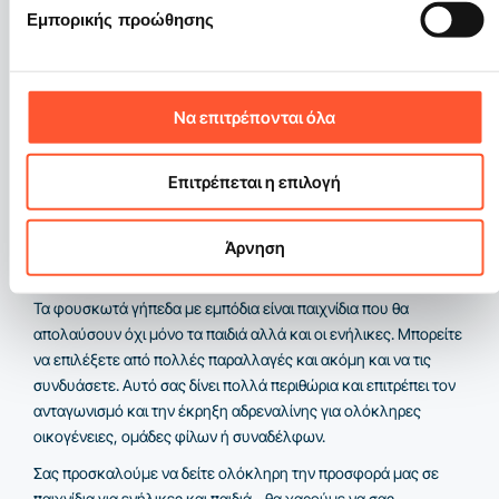
Εμπορικής προώθησης
Οι φουκσωτές πίστες με μπόδια
Να επιτρέπονται όλα
Η ποικιλία σε αυτή την κατηγορία περιλαμβάνει προϊόντα από
γνωστούς κατασκευαστές. Κάθε φουσκωτή τσουλήθρα είναι
κατασκευασμένη από υλικά υψηλής ποιότητας που δεν είναι
Επιτρέπεται η επιλογή
μόνο ανθεκτικά, αλλά κυρίως ασφαλή για τα παιδιά. Σας
προσκαλούμε επίσης να ελέγξετε άλλες κατηγορίες
Άρνηση
προϊόντων, όπου θα βρείτε πίστες με εμπόδια και ένα
φουσκωτό κάστρο ιδανικό για κάθε περίσταση.
Τα φουσκωτά γήπεδα με εμπόδια είναι παιχνίδια που θα
απολαύσουν όχι μόνο τα παιδιά αλλά και οι ενήλικες. Μπορείτε
να επιλέξετε από πολλές παραλλαγές και ακόμη και να τις
συνδυάσετε. Αυτό σας δίνει πολλά περιθώρια και επιτρέπει τον
ανταγωνισμό και την έκρηξη αδρεναλίνης για ολόκληρες
οικογένειες, ομάδες φίλων ή συναδέλφων.
Σας προσκαλούμε να δείτε ολόκληρη την προσφορά μας σε
παιχνίδια για ενήλικες και παιδιά - θα χαρούμε να σας