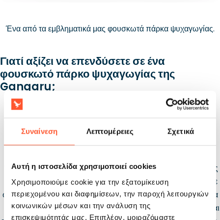
Ένα από τα εμβληματικά μας φουσκωτά πάρκα ψυχαγωγίας.
Γιατί αξίζει να επενδύσετε σε ένα
φουσκωτό πάρκο ψυχαγωγίας της
Gangaru;
Συναίνεση
Λεπτομέρειες
Σχετικά
Εξατομίκευση
Ασφάλεια
Αυτή η ιστοσελίδα χρησιμοποιεί cookies
Όλα τα φουσκωτά πάρκα μας
Ως υπεύθυνος κατασκευαστής
μπορούν να προσαρμοστούν
φουσκωτών πάρκων, τηρούμε
Χρησιμοποιούμε cookie για την εξατομίκευση
στις συγκεκριμένες απαιτήσεις
διεθνή πρότυπα ασφαλείας. Τα
περιεχομένου και διαφημίσεων, την παροχή λειτουργιών
κοινωνικών μέσων και την ανάλυση της
σας – από τα χρώματα και το
προϊόντα μας συμμορφώνονται
επισκεψιμότητάς μας. Επιπλέον, μοιραζόμαστε