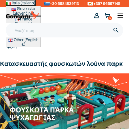
Italia (Italiano)
+30 6984839113
+357 96697145
Slovensko
(Slovenčina)
France
0
(Français)
Magyarország

(Magyar)
Other (English
€)
Αρχική
Κατασκευαστής φουσκωτών λούνα παρκ