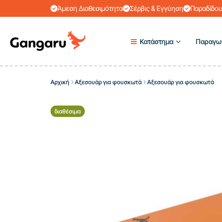
Άμεση Διαθεσιμότητα
Σέρβις & Εγγύηση
Παραδίδου
Κατάστημα
Παραγω
Αρχική
Αξεσουάρ για φουσκωτά
Αξεσουάρ για φουσκωτά
διαθέσιμα