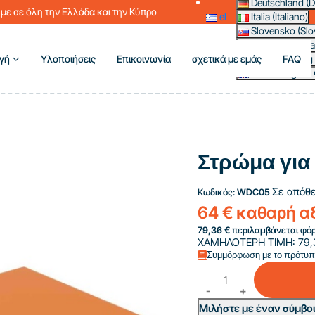
Deutschland (D
με σε όλη την Ελλάδα και την Κύπρο
el
Italia (Italiano)
Slovensko (Slo
France (França
γή
Υλοποιήσεις
Επικοινωνία
σχετικά με εμάς
FAQ
Magyarország 
Other (English 
Στρώμα για
Σε απόθ
Κωδικός:
WDC05
64 € καθαρή α
79,36 €
περιλαμβάνεται φόρ
ΧΑΜΗΛΟΤΕΡΗ ΤΙΜΗ:
79,
Συμμόρφωση με το πρότυ
Μιλήστε με έναν σύμβο