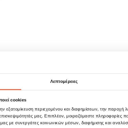
Λεπτομέρειες
 προκύπτει όταν οι συμμετέχοντες βγάζουν τα παπούτσια τους χωρ
ησης, δημιουργώντας ένα μαλακό σημείο στην είσοδο όπου μπορεί κ
ίο υποστήριξης που βελτιώνει την υγιεινή χρήσης του φουσκωτού κα
οιεί cookies
την εξατομίκευση περιεχομένου και διαφημίσεων, την παροχή 
 επισκεψιμότητάς μας. Επιπλέον, μοιραζόμαστε πληροφορίες π
ό μας με συνεργάτες κοινωνικών μέσων, διαφήμισης και αναλύσ