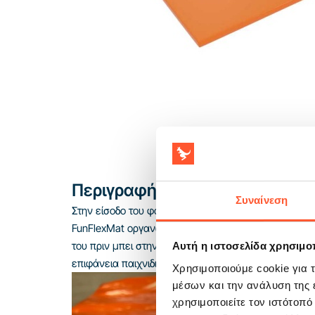
Περιγραφή προϊόντος
Συναίνεση
Στην είσοδο του φουσκωτού, η μεγαλύτερη σύγχυση
FunFlexMat οργανώνει αυτό το σημείο της εξυπηρέτ
του πριν μπει στην ατραξιόν. Είναι ένα απλό στοιχε
Αυτή η ιστοσελίδα χρησιμοπ
επιφάνεια παιχνιδιού.
Χρησιμοποιούμε cookie για 
μέσων και την ανάλυση της
χρησιμοποιείτε τον ιστότοπ