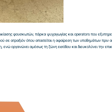
 ενοικίασης φουσκωτών, πάρκα ψυχαγωγίας και operators που εξυπηρ
μού σε ατραξιόν όπου απαιτείται η αφαίρεση των υποδημάτων πριν 
ση, ενώ οργανώνει αμέσως τη ζώνη εισόδου και διευκολύνει την επι