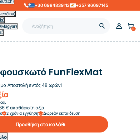
eutsch)
+30 6984839113
+357 96697145
venčina)
is)

(Magyar)
0
€)
 φουσκωτό FunFlexMat
εμα
Αποστολή εντός 48 ωρών!
ξία
ος.
36 € ακαθάριστη αξία
πο
2 χρόνια εγγύηση
Δωρεάν εκπαίδευση
Προσθήκη στο καλάθι
υλο