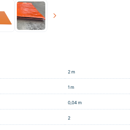
Next
2 m
1 m
0,04 m
2