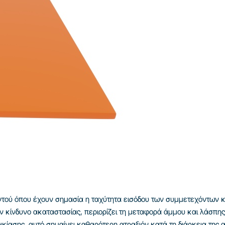
αντού όπου έχουν σημασία η ταχύτητα εισόδου των συμμετεχόντων κα
 κίνδυνο ακαταστασίας, περιορίζει τη μεταφορά άμμου και λάσπης 
νοικίασης, αυτό σημαίνει καθαρότερη ατραξιόν κατά τη διάρκεια της