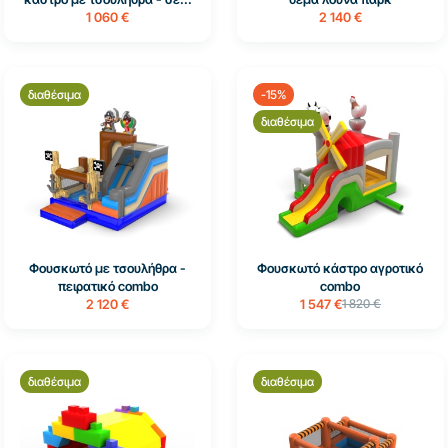
1 060 €
2 140 €
διαθέσιμα
-15%
διαθέσιμα
Φουσκωτό με τσουλήθρα -
Φουσκωτό κάστρο αγροτικό
πειρατικό combo
combo
2 120 €
1 547 €
1 820 €
διαθέσιμα
διαθέσιμα