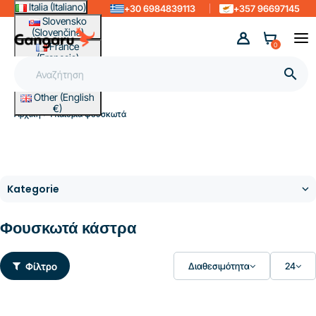
Italia (Italiano)
+30 6984839113
+357 96697145
Slovensko
(Slovenčina)
France
0
(Français)
Magyarország

(Magyar)
Other (English
€)
Αρχική
Υπαίθρια φουσκωτά
Φουσκωτά κάστρα
Φίλτρο
Διαθεσιμότητα
24