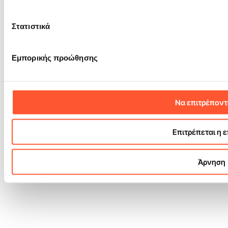
Διεύθυνση: Boczna
WhatsApp
4/310, 50-502
Στατιστικά
Wrocław, Πολωνία
Ο Λογαριασμός μου
Παράδοση
Όροι Εγγύησης
Κανονισμός
Εμπορικής προώθησης
Πολιτική Απορρήτου
Σχετικά με το Gangaru
Επικοινωνία
όροι και προϋποθέσεις του
newsleter
Δήλωση Προσβασιμότητας
Να επιτρέποντ
Επιτρέπεται η 
Άρνηση