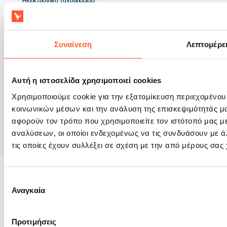
Ηλεκτρονικό ταχυδρομείο
*
Εγγραφείτε για να λαμβάνετε πρόσβαση σε νέα, προσφορές και ειδικές
Συναίνεση
Λεπτομέρε
προσφορές για τη σειρά που διατίθεται στο gangaru.gr.
Συμφωνώ να λαμβάνω από την GunGan Sp. z o.o. πληροφορίες
σχετικά με προωθητικές ενέργειες, νέα προϊόντα και ειδικές
προσφορές που αφορούν τη γκάμα που διατίθεται στο gangaru.pl μέσω
ηλεκτρονικού ταχυδρομείου (e-mail).*
Αυτή η ιστοσελίδα χρησιμοποιεί cookies
Χρησιμοποιούμε cookie για την εξατομίκευση περιεχομένου
Περισσσότερα
κοινωνικών μέσων και την ανάλυση της επισκεψιμότητάς μ
αφορούν τον τρόπο που χρησιμοποιείτε τον ιστότοπό μας μ
Εγγραφείτε
αναλύσεων, οι οποίοι ενδεχομένως να τις συνδυάσουν με 
τις οποίες έχουν συλλέξει σε σχέση με την από μέρους σας
Επιλογή
Αναγκαία
συγκατάθεσης
GunGan Sp. z o.o. EU
Υποστήριξη πελατών
VAT NUMBER:
+30 6984839113
Προτιμήσεις
PL8992819315
info@gangaru.gr