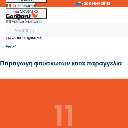
+30 6984839113
Italia (Italiano)
Slovensko
(Slovenčina)
France (Français)
Magyarország
(Magyar)
Other (English €)
Αρχική
Παραγωγή φουσκωτών κατά παραγγελία
11