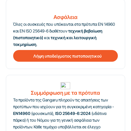
Ασφάλεια
Όλες οι συσκευές που υπόκεινται στα πρότυπα EN 14960
και EN ISO 25649-6 διαθέτουν
τεχνική βεβαίωση
(πιστοποιητικό)
και
τεχνική και λειτουργική
τεκμηρίωση
.
Λήψη υποδείγματος πιστοποιητικού
Συμμόρφωση με τα πρότυπα
Τα προϊόντα της Gangaru πληρούν τις απαιτήσεις των
προτύπων που ισχύουν για τη συγκεκριμένη κατηγορία -
EN14960
(φουσκωτά),
ISO 25649-6:2024
(υδάτινα
πάρκα) ή του Νόμου για τη γενική ασφάλεια των
προϊόντων. Κάθε τεμάχιο υποβάλλεται σε έλεγχο