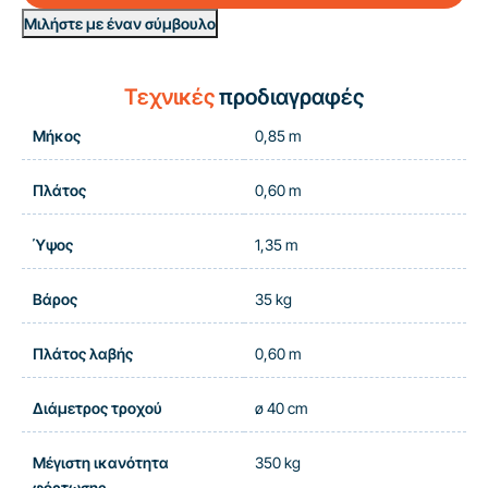
Μιλήστε με έναν σύμβουλο
Τεχνικές
προδιαγραφές
Μήκος
0,85 m
Πλάτος
0,60 m
Ύψος
1,35 m
Βάρος
35 kg
Πλάτος λαβής
0,60 m
Διάμετρος τροχού
ø 40 cm
Μέγιστη ικανότητα
350 kg
φόρτωσης