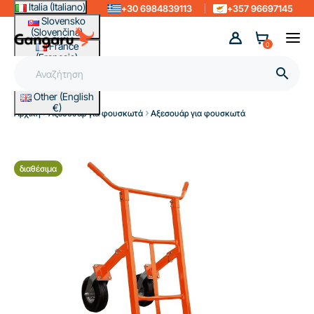
Italia (Italiano)
+30 6984839113
+357 96697145
Slovensko
(Slovenčina)
France
0
(Français)
Magyarország

(Magyar)
Other (English
€)
Αρχική
Αξεσουάρ για φουσκωτά
Αξεσουάρ για φουσκωτά
διαθέσιμα