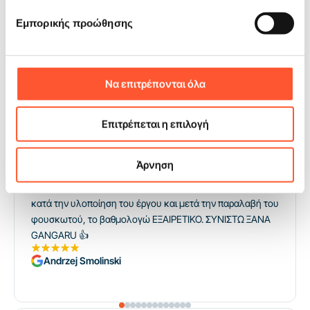
Γνώμες
και εφαρμογή
Εμπορικής προώθησης
Οι πελάτες μας δίνουν βαθμολογία 5!
Προτείνω το GanGaru 100% και με όλη μου την καρδιά.
Έψαχνα εδώ και καιρό μια εταιρεία από την οποία θα
Να επιτρέπονται όλα
ήθελα να αγοράσω ένα φουσκωτό και το βρήκα. Μετά την
πρώτη μου σεζόν χρήσης του φουσκωτού, ξέρω ότι δεν
Επιτρέπεται η επιλογή
θα είναι το τελευταίο φουσκωτό που αγοράζω από την
GanGar. Και οι πελάτες που νοίκιασαν τη διαφάνειά μας
ήταν ενθουσιασμένοι και ήδη κάνουν κράτηση για
Άρνηση
περαιτέρω ημερομηνίες για την επόμενη χρονιά 😁 Και
όσον αφορά την επαφή και τη συνεργασία με τον κ. Michał
κατά την υλοποίηση του έργου και μετά την παραλαβή του
φουσκωτού, το βαθμολογώ ΕΞΑΙΡΕΤΙΚΟ. ΣΥΝΙΣΤΩ ΞΑΝΑ
GANGARU 👍
Andrzej Smolinski