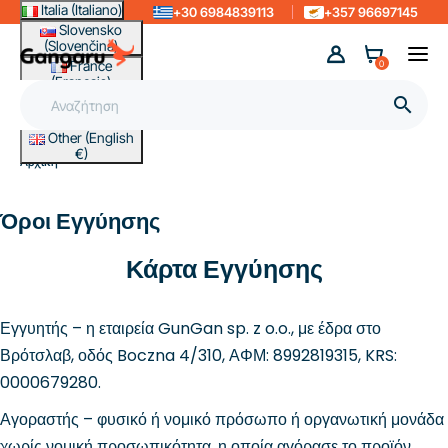
Italia (Italiano)
+30 6984839113
+357 96697145
Slovensko
(Slovenčina)
France
0
(Français)
Magyarország

(Magyar)
Other (English
€)
Αρχική
Όροι Εγγύησης
Κάρτα Εγγύησης
Εγγυητής – η εταιρεία GunGan sp. z o.o., με έδρα στο
Βρότσλαβ, οδός Boczna 4/310, ΑΦΜ: 8992819315, KRS:
0000679280.
Αγοραστής – φυσικό ή νομικό πρόσωπο ή οργανωτική μονάδα
χωρίς νομική προσωπικότητα, η οποία αγόρασε το προϊόν