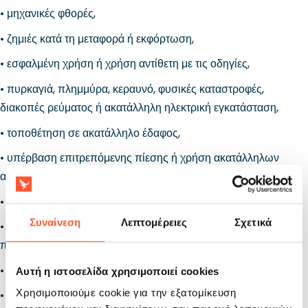
• μηχανικές φθορές,
• ζημιές κατά τη μεταφορά ή εκφόρτωση,
• εσφαλμένη χρήση ή χρήση αντίθετη με τις οδηγίες,
• πυρκαγιά, πλημμύρα, κεραυνό, φυσικές καταστροφές,
διακοπές ρεύματος ή ακατάλληλη ηλεκτρική εγκατάσταση,
• τοποθέτηση σε ακατάλληλο έδαφος,
• υπέρβαση επιτρεπόμενης πίεσης ή χρήση ακατάλληλων
αντλιών,
• φυσιολογική φθορά,
Συναίνεση
Λεπτομέρειες
Σχετικά
• τροποποιήσεις ή επισκευές από μη εξουσιοδοτημένα
πρόσωπα,
• ζημιές που εμφανίστηκαν μετά τη λήξη της εγγύησης,
Αυτή η ιστοσελίδα χρησιμοποιεί cookies
Χρησιμοποιούμε cookie για την εξατομίκευση
• ζημιές σε κρίκους πρόσδεσης, σκαλοπάτια, λαβές και