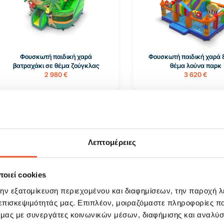
Φουσκωτή παιδική χαρά
Φουσκωτή παιδική χαρά 
βατραχάκι σε θέμα ζούγκλας
θέμα λούνα παρκ
2 980 €
3 620 €
Διαθέσιμο 1 τεμ
Διαθέσιμο 1 τεμ
Λεπτομέρειες
οιεί cookies
την εξατομίκευση περιεχομένου και διαφημίσεων, την παροχή 
 επισκεψιμότητάς μας. Επιπλέον, μοιραζόμαστε πληροφορίες π
Φουσκωτή παιδική χαρά 6x6 σε
Φουσκωτή παιδική χαρά 
ό μας με συνεργάτες κοινωνικών μέσων, διαφήμισης και αναλύσ
χαβανέζικο θέμα
αγροτικό θέμα