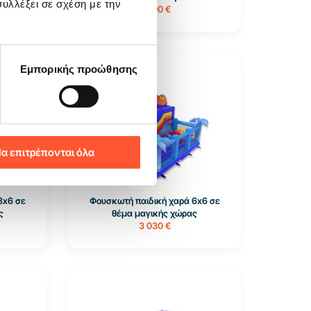
υλλέξει σε σχέση με την
3 000 €
Εμπορικής προώθησης
Διαθέσιμο 1 τεμ
α επιτρέπονται όλα
8x6 σε
Φουσκωτή παιδική χαρά 6x6 σε
ς
θέμα μαγικής χώρας
3 030 €