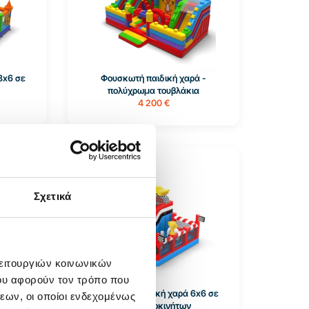
8x6 σε
Φουσκωτή παιδική χαρά -
πολύχρωμα τουβλάκια
4 200 €
Διαθέσιμο 1 τεμ
Σχετικά
λειτουργιών κοινωνικών
ου αφορούν τον τρόπο που
6x6 σε
Φουσκωτή παιδική χαρά 6x6 σε
εων, οι οποίοι ενδεχομένως
θέμα αυτοκινήτων