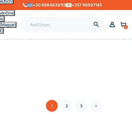
eutsch)
+30 6984839113
+357 96697145
venčina)
is)

(Magyar)
0
€)
1
2
3