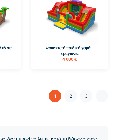
6x6 σε
Φουσκωτή παιδική χαρά -
κραγιόνια
4 000 €
1
2
3
ς, δεν μπορεί να λείπει κατά τη διάρκεια ενός