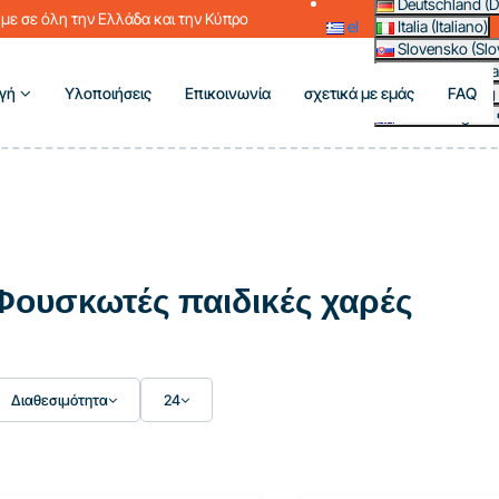
Deutschland (D
με σε όλη την Ελλάδα και την Κύπρο
el
Italia (Italiano)
Slovensko (Slo
France (França
γή
Υλοποιήσεις
Επικοινωνία
σχετικά με εμάς
FAQ
Magyarország 
Other (English 
Φουσκωτές παιδικές χαρές
Διαθεσιμότητα
24