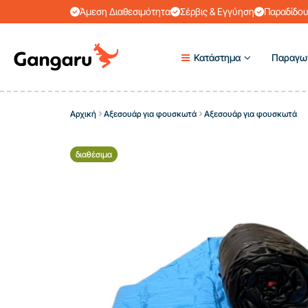
Άμεση Διαθεσιμότητα
Σέρβις & Εγγύηση
Παραδίδου
Κατάστημα
Παραγω
Αρχική
Αξεσουάρ για φουσκωτά
Αξεσουάρ για φουσκωτά
διαθέσιμα