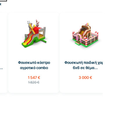
α
Φουσκωτό κάστρο
Φουσκωτή παιδική χαρά
αγροτικό combo
6x6 σε θέμα...
1 547 €
3 000 €
1 820 €