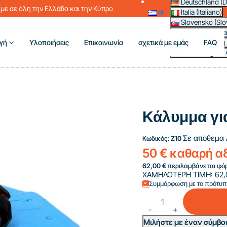
Deutschland (D
με σε όλη την Ελλάδα και την Κύπρο
el
Italia (Italiano)
Slovensko (Slo
France (França
γή
Υλοποιήσεις
Επικοινωνία
σχετικά με εμάς
FAQ
Magyarország 
Other (English 
Κάλυμμα γι
Σε απόθεμα
Κωδικός:
Z10
50 € καθαρή α
62,00 €
περιλαμβάνεται φόρ
ΧΑΜΗΛΟΤΕΡΗ ΤΙΜΗ:
62,
Συμμόρφωση με το πρότυ
Μιλήστε με έναν σύμβο