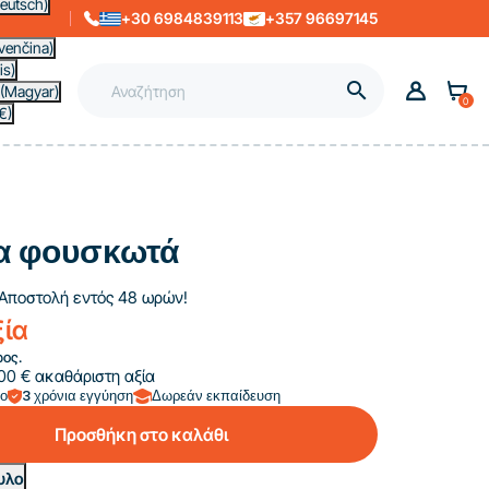
eutsch)
+30 6984839113
+357 96697145
venčina)
is)

(Magyar)
0
€)
α φουσκωτά
Αποστολή εντός 48 ωρών!
ξία
ος.
00 € ακαθάριστη αξία
πο
3 χρόνια εγγύηση
Δωρεάν εκπαίδευση
Προσθήκη στο καλάθι
υλο