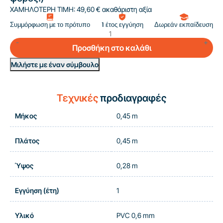
ΧΑΜΗΛΟΤΕΡΗ ΤΙΜΗ:
49,60 € ακαθάριστη αξία
Συμμόρφωση με το πρότυπο
1 έτος εγγύηση
Δωρεάν εκπαίδευση
Προσθήκη στο καλάθι
Μιλήστε με έναν σύμβουλο
Τεχνικές
προδιαγραφές
Μήκος
0,45 m
Πλάτος
0,45 m
Ύψος
0,28 m
Εγγύηση (έτη)
1
Υλικό
PVC 0,6 mm