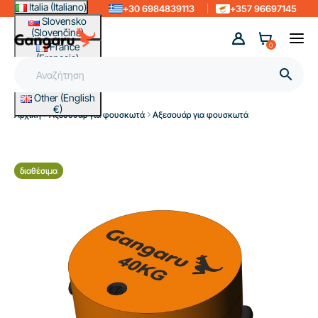
Italia (Italiano)
+30 6984839113
+357 96697145
Slovensko
(Slovenčina)
France
0
(Français)
Magyarország

(Magyar)
Other (English
€)
Αρχική
Αξεσουάρ για φουσκωτά
Αξεσουάρ για φουσκωτά
διαθέσιμα