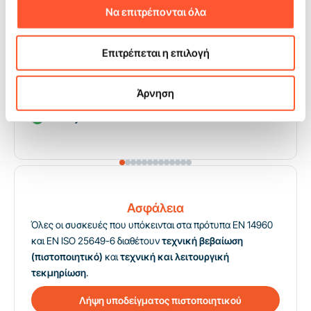
Να επιτρέπονται όλα
ήταν ενθουσιασμένοι και ήδη κάνουν κράτηση για
περαιτέρω ημερομηνίες για την επόμενη χρονιά 😁 Και
όσον αφορά την επαφή και τη συνεργασία με τον κ. Michał
Επιτρέπεται η επιλογή
κατά την υλοποίηση του έργου και μετά την παραλαβή του
φουσκωτού, το βαθμολογώ ΕΞΑΙΡΕΤΙΚΟ. ΣΥΝΙΣΤΩ ΞΑΝΑ
GANGARU 👍
Άρνηση
Andrzej Smolinski
Ασφάλεια
Όλες οι συσκευές που υπόκεινται στα πρότυπα EN 14960
και EN ISO 25649-6 διαθέτουν
τεχνική βεβαίωση
(πιστοποιητικό)
και
τεχνική και λειτουργική
τεκμηρίωση
.
Λήψη υποδείγματος πιστοποιητικού