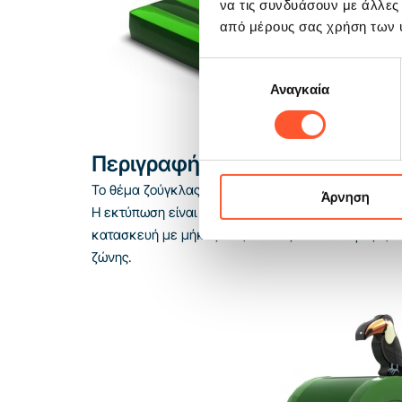
να τις συνδυάσουν με άλλες
από μέρους σας χρήση των 
Επιλογή
Αναγκαία
συγκατάθεσης
Περιγραφή προϊόντος
Το θέμα ζούγκλας δείχνει αμέσως στον πελάτη τι ατμ
Άρνηση
Η εκτύπωση είναι ευανάγνωστη στη μικρογραφία, δε
κατασκευή με μήκος 5 m, πλάτος 4 m και ύψος 5,2 
ζώνης.