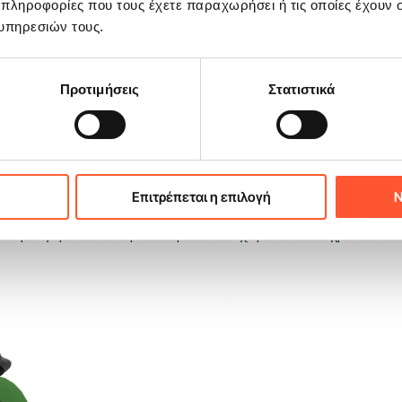
 πληροφορίες που τους έχετε παραχωρήσει ή τις οποίες έχουν σ
υπηρεσιών τους.
Προτιμήσεις
Στατιστικά
όσφαιρα μπορεί να έχει η ζώνη παιχνιδιού, γι’ αυτό διευκολύνει τη
Επιτρέπεται η επιλογή
Ν
ίχνει καλά στην αγγελία και βοηθά να ληφθεί πιο γρήγορα η απόφασ
m προσφέρει format αρκετά ορατό στον χώρο και ταυτόχρονα άνετο 