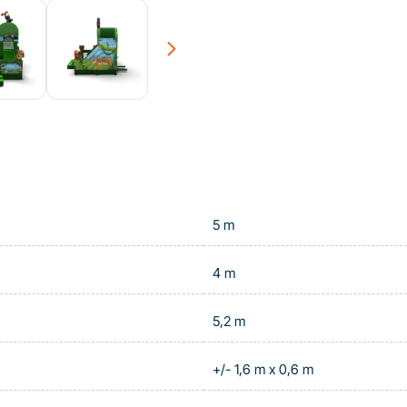
Next
5 m
4 m
5,2 m
+/- 1,6 m x 0,6 m