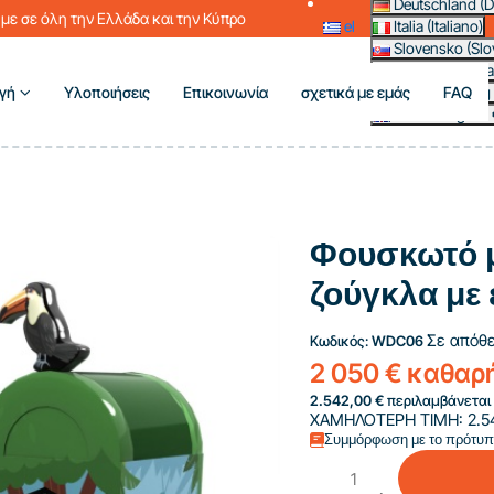
Deutschland (D
με σε όλη την Ελλάδα και την Κύπρο
el
Italia (Italiano)
Slovensko (Slo
France (França
γή
Υλοποιήσεις
Επικοινωνία
σχετικά με εμάς
FAQ
Magyarország 
Other (English 
Φουσκωτό 
ζούγκλα με
Σε απόθ
Κωδικός:
WDC06
2 050 € καθαρ
2.542,00 €
περιλαμβάνεται 
ΧΑΜΗΛΟΤΕΡΗ ΤΙΜΗ:
2.5
Συμμόρφωση με το πρότυ