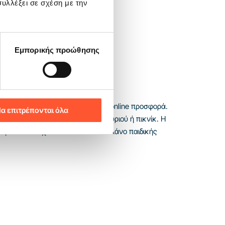
υλλέξει σε σχέση με την
Εμπορικής προώθησης
ν παρουσίαση της attraction στην online προσφορά.
α επιτρέπονται όλα
η για κράτηση γενεθλίων, πανηγυριού ή πικνίκ. Η
για να ενταχθεί σε ένα τυπικό πλάνο παιδικής