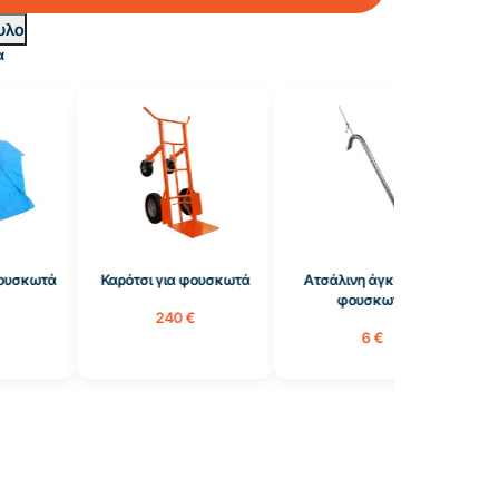
υλο
α
Καρότσι για φουσκωτά
Ατσάλινη άγκυρα για
φουσκωτά
240 €
6 €