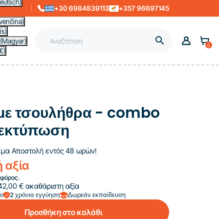
eutsch)
+30 6984839113
+357 96697145
venčina)
is)

(Magyar)
0
€)
με τσουλήθρα - combo
 εκτύπωση
εμα
Αποστολή εντός 48 ωρών!
ή αξία
φόρος.
42,00 € ακαθάριστη αξία
πο
2 χρόνια εγγύηση
Δωρεάν εκπαίδευση
Προσθήκη στο καλάθι