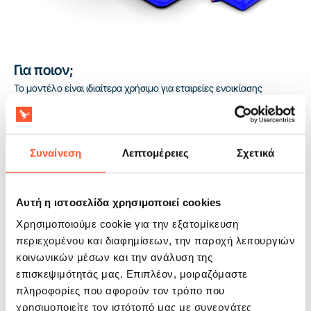
Για ποιον;
Το μοντέλο είναι ιδιαίτερα χρήσιμο για εταιρείες ενοικίασης
attractions που θέλουν να εξυπηρετούν παιδιά άνω των 4 ετών σε
σχολικές, γειτονικές και εταιρικές εκδηλώσεις χωρίς εκτεταμένη
logistics. Το Φουσκωτό κάστρο στην έκδοση combo αποδίδει καλά
σε μονοήμερη και weekend ενοικίαση, επειδή συνδυάζει
Συναίνεση
Λεπτομέρειες
Σχετικά
ελκυστική εμφάνιση με απλή οργάνωση χρήσης. Η συμμόρφωση
με το πρότυπο EN14960 διευκολύνει τις συζητήσεις με ιδρύματα
και διοργανωτές που απαιτούν τεκμηρίωση. Η 2-ετής εγγύηση
Αυτή η ιστοσελίδα χρησιμοποιεί cookies
προσφέρει μεγαλύτερη προβλεψιμότητα κόστους μέσα στη σεζόν.
Χρησιμοποιούμε cookie για την εξατομίκευση
περιεχομένου και διαφημίσεων, την παροχή λειτουργιών
κοινωνικών μέσων και την ανάλυση της
επισκεψιμότητάς μας. Επιπλέον, μοιραζόμαστε
πληροφορίες που αφορούν τον τρόπο που
χρησιμοποιείτε τον ιστότοπό μας με συνεργάτες