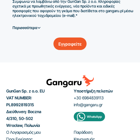
Συμφωνώ να λαμβάνω από την GunGan Sp. z o.o. πληροφορίες
σχετικά με προωθητικές ενέργειες, νέα προϊόντα και ειδικές
προσφορές που αφορούν τη γκάμα που διατίθεται στο gangaru.pl μέσω
ηλεκτρονικού ταχυδρομείου (e-mail).*
Περισσσότερα
Εγγραφείτε
GunGan Sp. z o.o. EU
Υποστήριξη πελατών
VAT NUMBER:
+30 6984839113
PL8992819315
info@gangaru.gr
Διεύθυνση: Boczna
WhatsApp
4/310, 50-502
Wrocław, Πολωνία
Ο Λογαριασμός μου
Παράδοση
Όροι Εγγύησης
Κανονισμός