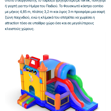
οπότε ο διοργανωτής το ταιριάζει γρηγορότερα με πικνίκ, πανηγύρι
ή γιορτή για την Ημέρα του Παιδιού. Το Φουσκωτό κάστρο combo
με μήκος 4,85 m, πλάτος 3,2 m και ύψος 3 m προσφέρει μια σαφή
ζώνη παιχνιδιού, ενώ η κλίμακά του επιτρέπει να χωρέσει η
attraction τόσο σε υπαίθριο χώρο όσο και σε μεγαλύτερους
κλειστούς χώρους.