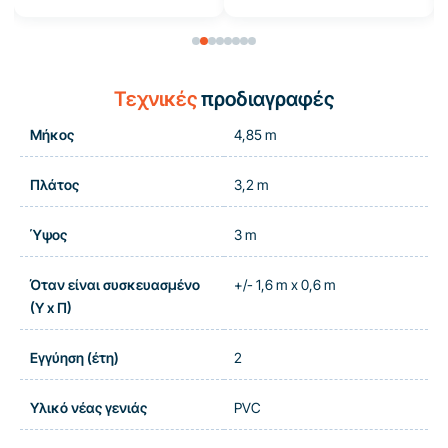
Τεχνικές
προδιαγραφές
Μήκος
4,85 m
Πλάτος
3,2 m
Ύψος
3 m
Όταν είναι συσκευασμένο
+/- 1,6 m x 0,6 m
(Υ x Π)
Εγγύηση (έτη)
2
Υλικό νέας γενιάς
PVC