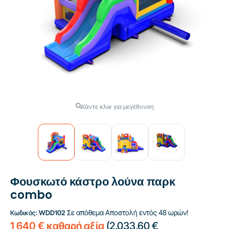
Κάντε κλικ για μεγέθυνση
Φουσκωτό κάστρο λούνα παρκ
combo
Σε απόθεμα
Αποστολή εντός 48 ωρών!
Κωδικός:
WDD102
1 640 € καθαρή αξία
(
2.033,60 €