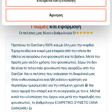
Επιτρέπεται η επιλογή
attraction. Ο animator μπορεί να επικεντρωθεί στην ουρά και στον
χρόνο εισόδων αντί να καθοδηγεί το παιχνίδι. Είναι μια λογική
επιλογή για εταιρείες που θέλουν να αυξήσουν τον αριθμό
Άρνηση
αναθέσεων με μία συσκευή που πουλιέται εύκολα.
Γνώμες
και εφαρμογή
Οι πελάτες μας δίνουν βαθμολογία 5!
Προτείνω το GanGaru 100% και με όλη μου την καρδιά.
Έψαχνα εδώ και καιρό μια εταιρεία από την οποία θα
ήθελα να αγοράσω ένα φουσκωτό και το βρήκα. Μετά την
πρώτη μου σεζόν χρήσης του φουσκωτού, ξέρω ότι δεν
θα είναι το τελευταίο φουσκωτό που αγοράζω από την
GanGar. Και οι πελάτες που νοίκιασαν τη διαφάνειά μας
ήταν ενθουσιασμένοι και ήδη κάνουν κράτηση για
περαιτέρω ημερομηνίες για την επόμενη χρονιά 😁 Και
όσον αφορά την επαφή και τη συνεργασία με τον κ. Michał
κατά την υλοποίηση του έργου και μετά την παραλαβή του
φουσκωτού, το βαθμολογώ ΕΞΑΙΡΕΤΙΚΟ. ΣΥΝΙΣΤΩ ΞΑΝΑ
GANGARU 👍