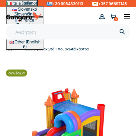
Italia (Italiano)
+30 6984839113
+357 96697145
Slovensko
(Slovenčina)
France
0
(Français)
Magyarország

(Magyar)
Other (English
€)
Αρχική
Υπαίθρια φουσκωτά
Φουσκωτά κάστρα
διαθέσιμα