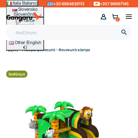
Italia (Italiano)
+30 6984839113
+357 96697145
Slovensko
(Slovenčina)
France
0
(Français)
Magyarország

(Magyar)
Other (English
€)
Αρχική
Υπαίθρια φουσκωτά
Φουσκωτά κάστρα
διαθέσιμα