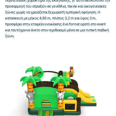
περιπετειώδη χαρακτήρα της εκδήλωσης, γι’ αυτό διευκολύνει την
προσαρμογή του ατραξιόν σε γενέθλια, πικνίκ και οικογενειακές
ζώνες χωρίς να χρειάζεται ξεχωριστή εμπορική αφήγηση. Η
κατασκευή με μήκος 4,85 m, πλάτος 3,2 m και ύψος 3 m,
προσφέρει στην εταιρεία ενοικίασης ένα format ορατό στο event
και ταυτόχρονα άνετο στον σχεδιασμό μέσα σε μια τυπική παιδική
ζώνη.