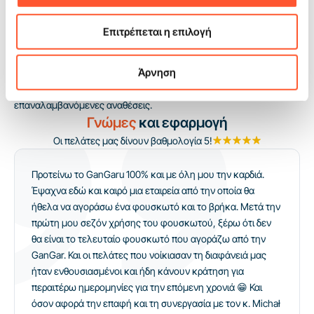
ατραξιόν για περισσότερη ώρα και ο χειριστής έχει λιγότερη
δουλειά στο να ενθαρρύνει συνεχώς το παιχνίδι. Το θέμα της
Επιτρέπεται η επιλογή
ζούγκλας ενισχύει πολύ καλά την ορατότητα της ζώνης και
οργανώνει την επικοινωνία με τους γονείς ήδη από μεγαλύτερη
Άρνηση
απόσταση. Πρόκειται για εξοπλισμό που υποστηρίζει πραγματικά
την προσέλευση και επιτρέπει σταθερά έσοδα από
επαναλαμβανόμενες αναθέσεις.
Γνώμες
και εφαρμογή
Οι πελάτες μας δίνουν βαθμολογία 5!
Προτείνω το GanGaru 100% και με όλη μου την καρδιά.
Έψαχνα εδώ και καιρό μια εταιρεία από την οποία θα
ήθελα να αγοράσω ένα φουσκωτό και το βρήκα. Μετά την
πρώτη μου σεζόν χρήσης του φουσκωτού, ξέρω ότι δεν
θα είναι το τελευταίο φουσκωτό που αγοράζω από την
GanGar. Και οι πελάτες που νοίκιασαν τη διαφάνειά μας
ήταν ενθουσιασμένοι και ήδη κάνουν κράτηση για
περαιτέρω ημερομηνίες για την επόμενη χρονιά 😁 Και
όσον αφορά την επαφή και τη συνεργασία με τον κ. Michał