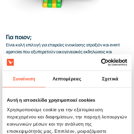
Για ποιον;
Είναι καλή επιλογή για εταιρείες ενοικίασης ατραξιόν και event
agencies που εξυπηρετούν οικογενειακές εκδηλώσεις και
δημοτικά events για παιδιά άνω των 4 ετών. Η διάταξη με επιπλέον
δραστηριότητα λειτουργεί πολύ καλά σε εμπορικό μοντέλο που
βασίζεται σε μεγαλύτερη εμπλοκή των συμμετεχόντων και σε
Συναίνεση
Λεπτομέρειες
Σχετικά
υψηλότερη αξία ανά ανάθεση. Η συμμόρφωση με το πρότυπο
EN14960 διευκολύνει τη συνεργασία με διοργανωτές που
αναμένουν πλήρη τεκμηρίωση σε δημόσια events. Η 2-ετής
εγγύηση περιορίζει το επενδυτικό ρίσκο και υποστηρίζει τη
Αυτή η ιστοσελίδα χρησιμοποιεί cookies
λειτουργία του προϊόντος για τις επόμενες σεζόν.
Χρησιμοποιούμε cookie για την εξατομίκευση
περιεχομένου και διαφημίσεων, την παροχή λειτουργιών
κοινωνικών μέσων και την ανάλυση της
επισκεψιμότητάς μας. Επιπλέον, μοιραζόμαστε