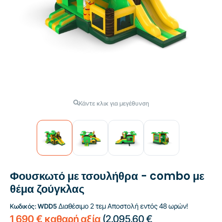
Κάντε κλικ για μεγέθυνση
Φουσκωτό με τσουλήθρα - combo με
θέμα ζούγκλας
Διαθέσιμο 2 τεμ
Αποστολή εντός 48 ωρών!
Κωδικός:
WDD5
1 690 € καθαρή αξία
(
2.095,60 €