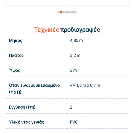
Τεχνικές
προδιαγραφές
Μήκος
4,85 m
Πλάτος
3,2 m
Ύψος
3 m
Όταν είναι συσκευασμένο
+/- 1,3 m x 0,7 m
(Υ x Π)
Εγγύηση (έτη)
2
Υλικό νέας γενιάς
PVC