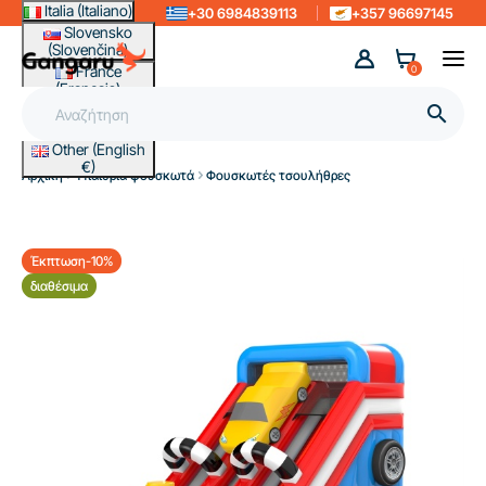
Italia (Italiano)
+30 6984839113
+357 96697145
Slovensko
(Slovenčina)
France
0
(Français)
Magyarország

(Magyar)
Other (English
€)
Αρχική
Υπαίθρια φουσκωτά
Φουσκωτές τσουλήθρες
Έκπτωση-10%
διαθέσιμα