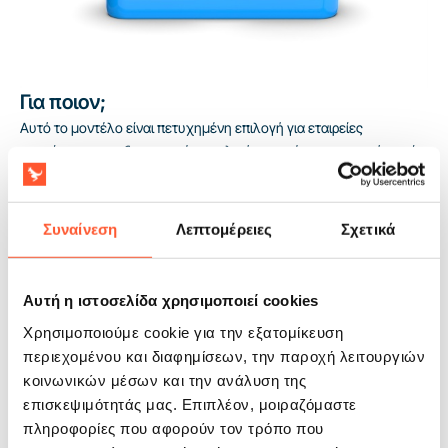
Για ποιον;
Αυτό το μοντέλο είναι πετυχημένη επιλογή για εταιρείες
ενοικίασης που εξυπηρετούν σχολικά πανηγύρια, γειτονικά πικνίκ
και οικογενειακές εταιρικές εκδηλώσεις. Τα παιδιά άνω των 4 ετών
αποκτούν ένα ξεκάθαρο, δυναμικό αξιοθέατο, ενώ οι δύο
διαδρομές βοηθούν στην αποδοτική εξυπηρέτηση μεγαλύτερης
Συναίνεση
Λεπτομέρειες
Σχετικά
ομάδας μέσα σε σύντομο χρονικό παράθυρο έργου. Η
συμμόρφωση με το πρότυπο EN14960 διευκολύνει τη συνεργασία
με ιδρύματα και διοργανωτές που απαιτούν επίσημη συμμόρφωση.
Αυτή η ιστοσελίδα χρησιμοποιεί cookies
Η 2-ετής εγγύηση ενισχύει την αποδοτικότητα του προϊόντος σε
Χρησιμοποιούμε cookie για την εξατομίκευση
περίοδο έντονης σεζόν.
περιεχομένου και διαφημίσεων, την παροχή λειτουργιών
κοινωνικών μέσων και την ανάλυση της
επισκεψιμότητάς μας. Επιπλέον, μοιραζόμαστε
πληροφορίες που αφορούν τον τρόπο που