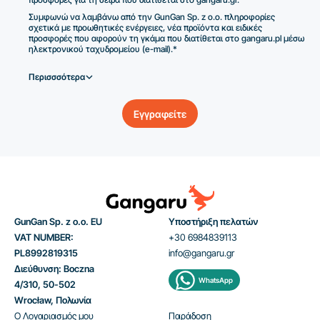
Συμφωνώ να λαμβάνω από την GunGan Sp. z o.o. πληροφορίες
σχετικά με προωθητικές ενέργειες, νέα προϊόντα και ειδικές
προσφορές που αφορούν τη γκάμα που διατίθεται στο gangaru.pl μέσω
ηλεκτρονικού ταχυδρομείου (e-mail).*
Περισσσότερα
Εγγραφείτε
GunGan Sp. z o.o. EU
Υποστήριξη πελατών
VAT NUMBER:
+30 6984839113
PL8992819315
info@gangaru.gr
Διεύθυνση: Boczna
WhatsApp
4/310, 50-502
Wrocław, Πολωνία
Ο Λογαριασμός μου
Παράδοση