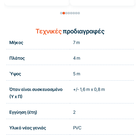
Τεχνικές
προδιαγραφές
Μήκος
7 m
Πλάτος
4 m
Ύψος
5 m
Όταν είναι συσκευασμένο
+/- 1,6 m x 0,8 m
(Υ x Π)
Εγγύηση (έτη)
2
Υλικό νέας γενιάς
PVC