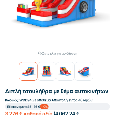
Κάντε κλικ για μεγέθυνση
Διπλή τσουλήθρα με θέμα αυτοκινήτων
Σε απόθεμα
Αποστολή εντός 48 ωρών!
Κωδικός:
WDD94
Εξοικονομείτε
451,36 €
-10%
3 276 € καθαρή αξία
(
4.062,24 €