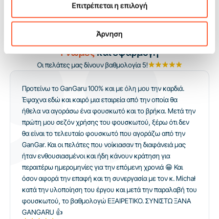
Επιτρέπεται η επιλογή
χειριστής μπορεί να διατηρεί σταθερή ροή χωρίς εκτεταμένο
animation, ενώ ο διοργανωτής αποκτά ένα στοιχείο του
προγράμματος που δουλεύει υπέρ της προσέλευσης και της
Άρνηση
ομαλής διεξαγωγής της εκδήλωσης.
Γνώμες
και εφαρμογή
Οι πελάτες μας δίνουν βαθμολογία 5!
Προτείνω το GanGaru 100% και με όλη μου την καρδιά.
Έψαχνα εδώ και καιρό μια εταιρεία από την οποία θα
ήθελα να αγοράσω ένα φουσκωτό και το βρήκα. Μετά την
πρώτη μου σεζόν χρήσης του φουσκωτού, ξέρω ότι δεν
θα είναι το τελευταίο φουσκωτό που αγοράζω από την
GanGar. Και οι πελάτες που νοίκιασαν τη διαφάνειά μας
ήταν ενθουσιασμένοι και ήδη κάνουν κράτηση για
περαιτέρω ημερομηνίες για την επόμενη χρονιά 😁 Και
όσον αφορά την επαφή και τη συνεργασία με τον κ. Michał
κατά την υλοποίηση του έργου και μετά την παραλαβή του
φουσκωτού, το βαθμολογώ ΕΞΑΙΡΕΤΙΚΟ. ΣΥΝΙΣΤΩ ΞΑΝΑ
GANGARU 👍