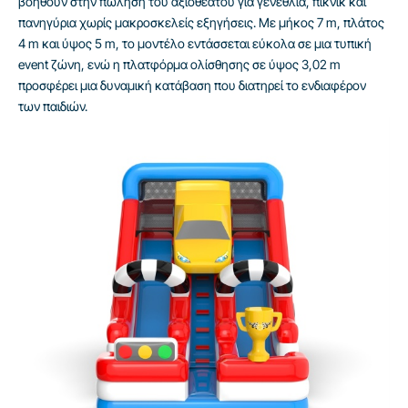
βοηθούν στην πώληση του αξιοθέατου για γενέθλια, πικνίκ και
πανηγύρια χωρίς μακροσκελείς εξηγήσεις. Με μήκος 7 m, πλάτος
4 m και ύψος 5 m, το μοντέλο εντάσσεται εύκολα σε μια τυπική
event ζώνη, ενώ η πλατφόρμα ολίσθησης σε ύψος 3,02 m
προσφέρει μια δυναμική κατάβαση που διατηρεί το ενδιαφέρον
των παιδιών.