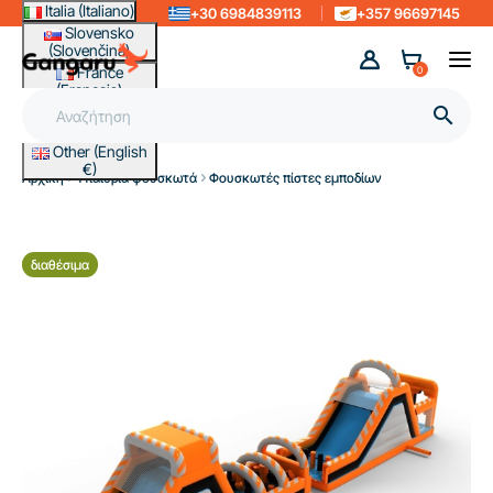
Italia (Italiano)
+30 6984839113
+357 96697145
Slovensko
(Slovenčina)
France
0
(Français)
Magyarország

(Magyar)
Other (English
€)
Αρχική
Υπαίθρια φουσκωτά
Φουσκωτές πίστες εμποδίων
διαθέσιμα