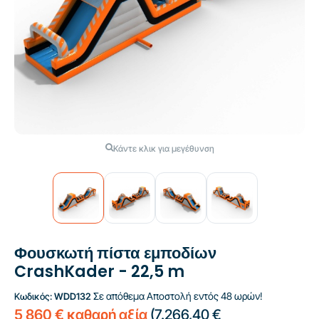
Κάντε κλικ για μεγέθυνση
Φουσκωτή πίστα εμποδίων
CrashKader - 22,5 m
Σε απόθεμα
Αποστολή εντός 48 ωρών!
Κωδικός:
WDD132
5 860 € καθαρή αξία
(
7.266,40 €