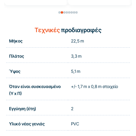
Τεχνικές
προδιαγραφές
Μήκος
22,5 m
Πλάτος
3,3 m
Ύψος
5,1 m
Όταν είναι συσκευασμένο
+/- 1,7 m x 0,8 m στοιχείο
(Υ x Π)
Εγγύηση (έτη)
2
Υλικό νέας γενιάς
PVC