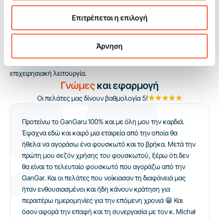
συμμετέχοντα με την ατραξιόν, και αυτό ενισχύει την αντίληψη
ολόκληρης της ζώνης ως ενεργής και καλά οργανωμένης. Οι
Επιτρέπεται η επιλογή
animators μπορούν εύκολα να οργανώσουν το παιχνίδι σε μορφή
μονομαχιών, ενώ ο operator διατηρεί την οργάνωση της
Άρνηση
λειτουργίας χωρίς υπερβολική επιβάρυνση της ομάδας. Είναι ένα
προϊόν που συνδυάζει έντονο event effect με προβλέψιμη
επιχειρησιακή λειτουργία.
Γνώμες
και εφαρμογή
Οι πελάτες μας δίνουν βαθμολογία 5!
Προτείνω το GanGaru 100% και με όλη μου την καρδιά.
Έψαχνα εδώ και καιρό μια εταιρεία από την οποία θα
ήθελα να αγοράσω ένα φουσκωτό και το βρήκα. Μετά την
πρώτη μου σεζόν χρήσης του φουσκωτού, ξέρω ότι δεν
θα είναι το τελευταίο φουσκωτό που αγοράζω από την
GanGar. Και οι πελάτες που νοίκιασαν τη διαφάνειά μας
ήταν ενθουσιασμένοι και ήδη κάνουν κράτηση για
περαιτέρω ημερομηνίες για την επόμενη χρονιά 😁 Και
όσον αφορά την επαφή και τη συνεργασία με τον κ. Michał