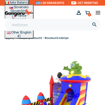
Italia (Italiano)
+30 6984839113
+357 96697145
Slovensko
(Slovenčina)
France
0
(Français)
Magyarország

(Magyar)
Other (English
€)
Αρχική
Υπαίθρια φουσκωτά
Φουσκωτά κάστρα