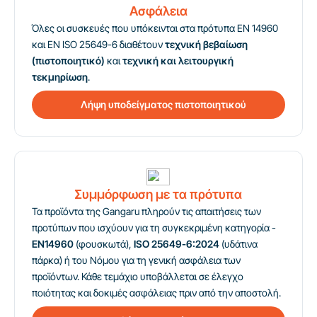
Ασφάλεια
Όλες οι συσκευές που υπόκεινται στα πρότυπα EN 14960
και EN ISO 25649-6 διαθέτουν
τεχνική βεβαίωση
(πιστοποιητικό)
και
τεχνική και λειτουργική
τεκμηρίωση
.
Λήψη υποδείγματος πιστοποιητικού
Συμμόρφωση με τα πρότυπα
Τα προϊόντα της Gangaru πληρούν τις απαιτήσεις των
προτύπων που ισχύουν για τη συγκεκριμένη κατηγορία -
EN14960
(φουσκωτά),
ISO 25649-6:2024
(υδάτινα
πάρκα) ή του Νόμου για τη γενική ασφάλεια των
προϊόντων. Κάθε τεμάχιο υποβάλλεται σε έλεγχο
ποιότητας και δοκιμές ασφάλειας πριν από την αποστολή.