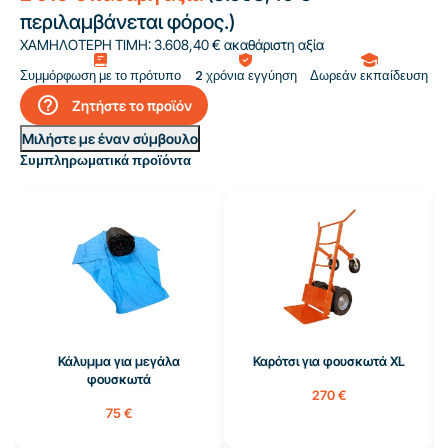
περιλαμβάνεται φόρος.)
ΧΑΜΗΛΟΤΕΡΗ ΤΙΜΗ:
3.608,40 € ακαθάριστη αξία
Συμμόρφωση με το πρότυπο
2 χρόνια εγγύηση
Δωρεάν εκπαίδευση
help_outline
Ζητήστε το προϊόν
Μιλήστε με έναν σύμβουλο
Συμπληρωματικά προϊόντα
Κάλυμμα για μεγάλα
Καρότσι για φουσκωτά XL
φουσκωτά
270 €
75 €