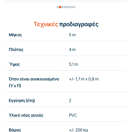
Τεχνικές
προδιαγραφές
Μήκος
5 m
Πλάτος
4 m
Ύψος
5,1 m
Όταν είναι συσκευασμένο
+/- 1,7 m x 0,8 m
(Υ x Π)
Εγγύηση (έτη)
2
Υλικό νέας γενιάς
PVC
Βάρος
+/- 200 kg