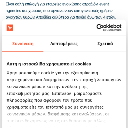
Είναι καλή επιλογή για εταιρείες ενοικίασης ατραξιόν, event
agencies και χώρους που οργανώνουν οικογενειακές ημέρες
ανοιχτών θυρών. Αποδίδει καλύτερα για παιδιά άνω των 4 ετών,
ιδιαίτερα εκεί όπου μετρά η απλή λειτουργία και μία ατραξιόν με
ξεκάθαρους κανόνες παιχνιδιού. Η συμμόρφωση με το πρότυπο
EN14960 διευκολύνει τη συμμετοχή σε σχολικές, δημοτικές και
εταιρικές εκδηλώσεις, όπου η τεκμηρίωση απαιτείται από τον
Συναίνεση
Λεπτομέρειες
Σχετικά
διοργανωτή. Η 2ετής εγγύηση περιορίζει το επενδυτικό ρίσκο και
στηρίζει τη λειτουργία του προϊόντος για τις επόμενες σεζόν.
Αυτή η ιστοσελίδα χρησιμοποιεί cookies
Χρησιμοποιούμε cookie για την εξατομίκευση
περιεχομένου και διαφημίσεων, την παροχή λειτουργιών
κοινωνικών μέσων και την ανάλυση της
επισκεψιμότητάς μας. Επιπλέον, μοιραζόμαστε
πληροφορίες που αφορούν τον τρόπο που
χρησιμοποιείτε τον ιστότοπό μας με συνεργάτες
κοινωνικών μέσων, διαφήμισης και αναλύσεων, οι
οποίοι ενδεχομένως να τις συνδυάσουν με άλλες
πληροφορίες που τους έχετε παραχωρήσει ή τις οποίες