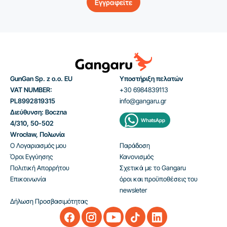
Εγγραφείτε
GunGan Sp. z o.o. EU
Υποστήριξη πελατών
VAT NUMBER:
+30 6984839113
PL8992819315
info@gangaru.gr
Διεύθυνση: Boczna
WhatsApp
4/310, 50-502
Wrocław, Πολωνία
Ο Λογαριασμός μου
Παράδοση
Όροι Εγγύησης
Κανονισμός
Πολιτική Απορρήτου
Σχετικά με το Gangaru
Επικοινωνία
όροι και προϋποθέσεις του
newsleter
Δήλωση Προσβασιμότητας