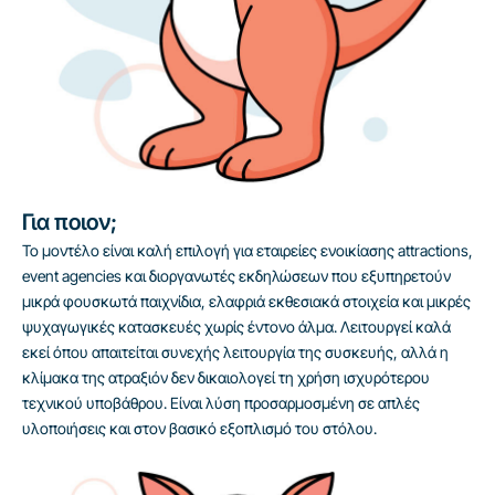
Για ποιον;
Το μοντέλο είναι καλή επιλογή για εταιρείες ενοικίασης attractions,
event agencies και διοργανωτές εκδηλώσεων που εξυπηρετούν
μικρά φουσκωτά παιχνίδια, ελαφριά εκθεσιακά στοιχεία και μικρές
ψυχαγωγικές κατασκευές χωρίς έντονο άλμα. Λειτουργεί καλά
εκεί όπου απαιτείται συνεχής λειτουργία της συσκευής, αλλά η
κλίμακα της ατραξιόν δεν δικαιολογεί τη χρήση ισχυρότερου
τεχνικού υποβάθρου. Είναι λύση προσαρμοσμένη σε απλές
υλοποιήσεις και στον βασικό εξοπλισμό του στόλου.