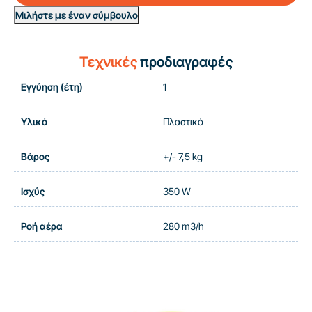
Μιλήστε με έναν σύμβουλο
Τεχνικές
προδιαγραφές
Εγγύηση (έτη)
1
Υλικό
Πλαστικό
Βάρος
+/- 7,5 kg
Ισχύς
350 W
Ροή αέρα
280 m3/h