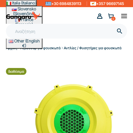
Italia (Italiano)
+30 6984839113
+357 96697145
Slovensko
(Slovenčina)
France
0
(Français)
Magyarország

(Magyar)
Other (English
€)
Αρχική
Αξεσουάρ για φουσκωτά
Αντλίες / Φυσητήρες για φουσκωτά
διαθέσιμα