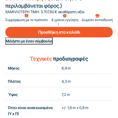
περιλαμβάνεται φόρος.)
ΧΑΜΗΛΟΤΕΡΗ ΤΙΜΗ:
3.707,60 € ακαθάριστη αξία
Συμμόρφωση με το πρότυπο
2 χρόνια εγγύηση
Δωρεάν εκπαίδευση
Προσθήκη στο καλάθι
Μιλήστε με έναν σύμβουλο
Τεχνικές
προδιαγραφές
Μήκος
6,9 m
Πλάτος
4,3 m
Ύψος
7,2 m
Όταν είναι συσκευασμένο
+/- 1,6 m x 0,8 m
(Υ x Π)