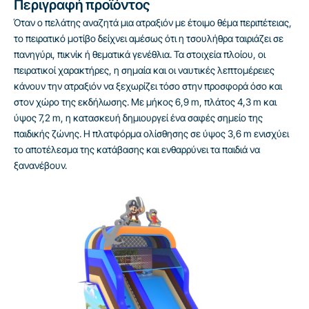
Περιγραφή προϊόντος
Όταν ο πελάτης αναζητά μια ατραξιόν με έτοιμο θέμα περιπέτειας,
το πειρατικό μοτίβο δείχνει αμέσως ότι η τσουλήθρα ταιριάζει σε
πανηγύρι, πικνίκ ή θεματικά γενέθλια. Τα στοιχεία πλοίου, οι
πειρατικοί χαρακτήρες, η σημαία και οι ναυτικές λεπτομέρειες
κάνουν την ατραξιόν να ξεχωρίζει τόσο στην προσφορά όσο και
στον χώρο της εκδήλωσης. Με μήκος 6,9 m, πλάτος 4,3 m και
ύψος 7,2 m, η κατασκευή δημιουργεί ένα σαφές σημείο της
παιδικής ζώνης. Η πλατφόρμα ολίσθησης σε ύψος 3,6 m ενισχύει
το αποτέλεσμα της κατάβασης και ενθαρρύνει τα παιδιά να
ξανανέβουν.