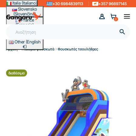
Italia (Italiano)
+30 6984839113
+357 96697145
Slovensko
(Slovenčina)
France
0
(Français)
Magyarország

(Magyar)
Other (English
€)
Αρχική
Υπαίθρια φουσκωτά
Φουσκωτές τσουλήθρες
διαθέσιμα