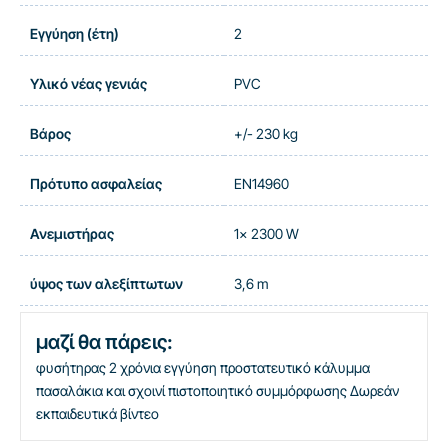
Εγγύηση (έτη)
2
Υλικό νέας γενιάς
PVC
Βάρος
+/- 230 kg
Πρότυπο ασφαλείας
EN14960
Ανεμιστήρας
1x 2300 W
ύψος των αλεξίπτωτων
3,6 m
μαζί θα πάρεις:
φυσήτηρας
2 χρόνια εγγύηση
προστατευτικό κάλυμμα
πασαλάκια και σχοινί
πιστοποιητικό συμμόρφωσης
Δωρεάν
εκπαιδευτικά βίντεο