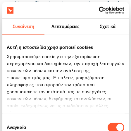
μεγαλύτερη προβλεψιμότητα κόστους και πιο ήρεμο σχεδιασμό
των σεζόν.
Συναίνεση
Λεπτομέρειες
Σχετικά
Αυτή η ιστοσελίδα χρησιμοποιεί cookies
Χρησιμοποιούμε cookie για την εξατομίκευση
περιεχομένου και διαφημίσεων, την παροχή λειτουργιών
κοινωνικών μέσων και την ανάλυση της
επισκεψιμότητάς μας. Επιπλέον, μοιραζόμαστε
πληροφορίες που αφορούν τον τρόπο που
χρησιμοποιείτε τον ιστότοπό μας με συνεργάτες
κοινωνικών μέσων, διαφήμισης και αναλύσεων, οι
οποίοι ενδεχομένως να τις συνδυάσουν με άλλες
πληροφορίες που τους έχετε παραχωρήσει ή τις οποίες
έχουν συλλέξει σε σχέση με την από μέρους σας χρήση
Επιλογή
των υπηρεσιών τους.
Αναγκαία
συγκατάθεσης