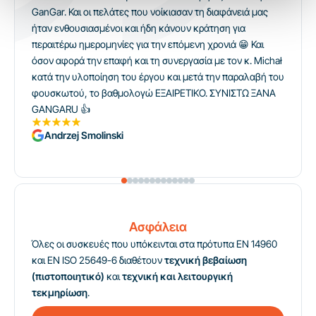
GanGar. Και οι πελάτες που νοίκιασαν τη διαφάνειά μας
ήταν ενθουσιασμένοι και ήδη κάνουν κράτηση για
περαιτέρω ημερομηνίες για την επόμενη χρονιά 😁 Και
όσον αφορά την επαφή και τη συνεργασία με τον κ. Michał
κατά την υλοποίηση του έργου και μετά την παραλαβή του
φουσκωτού, το βαθμολογώ ΕΞΑΙΡΕΤΙΚΟ. ΣΥΝΙΣΤΩ ΞΑΝΑ
GANGARU 👍
Andrzej Smolinski
Ασφάλεια
Όλες οι συσκευές που υπόκεινται στα πρότυπα EN 14960
και EN ISO 25649-6 διαθέτουν
τεχνική βεβαίωση
(πιστοποιητικό)
και
τεχνική και λειτουργική
τεκμηρίωση
.