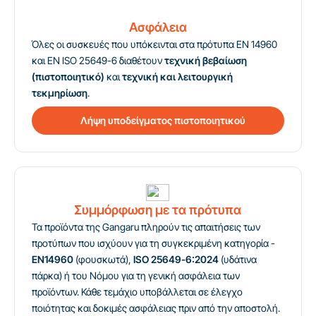
Ασφάλεια
Όλες οι συσκευές που υπόκεινται στα πρότυπα EN 14960
και EN ISO 25649-6 διαθέτουν
τεχνική βεβαίωση
(πιστοποιητικό)
και
τεχνική και λειτουργική
τεκμηρίωση
.
Λήψη υποδείγματος πιστοποιητικού
Συμμόρφωση με τα πρότυπα
Τα προϊόντα της Gangaru πληρούν τις απαιτήσεις των
προτύπων που ισχύουν για τη συγκεκριμένη κατηγορία -
EN14960
(φουσκωτά),
ISO 25649-6:2024
(υδάτινα
πάρκα) ή του Νόμου για τη γενική ασφάλεια των
προϊόντων. Κάθε τεμάχιο υποβάλλεται σε έλεγχο
ποιότητας και δοκιμές ασφάλειας πριν από την αποστολή.