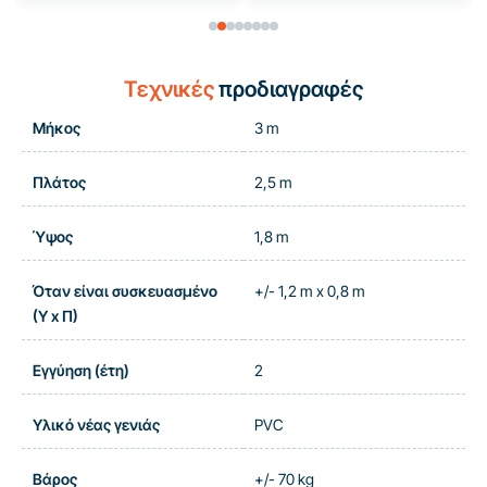
Τεχνικές
προδιαγραφές
Μήκος
3 m
Πλάτος
2,5 m
Ύψος
1,8 m
Όταν είναι συσκευασμένο
+/- 1,2 m x 0,8 m
(Υ x Π)
Εγγύηση (έτη)
2
Υλικό νέας γενιάς
PVC
Βάρος
+/- 70 kg