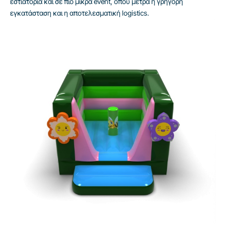
εστιατόρια και σε πιο μικρά event, όπου μετρά η γρήγορη
εγκατάσταση και η αποτελεσματική logistics.