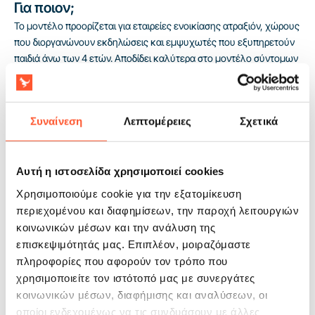
Για ποιον;
Το μοντέλο προορίζεται για εταιρείες ενοικίασης ατραξιόν, χώρους
που διοργανώνουν εκδηλώσεις και εμψυχωτές που εξυπηρετούν
παιδιά άνω των 4 ετών. Αποδίδει καλύτερα στο μοντέλο σύντομων
ιδιωτικών ενοικιάσεων και τοπικών εκδηλώσεων, όπου η απλή
διάταξη παιχνιδιού βοηθά να διατηρείται ομαλή η χρήση χωρίς
πρόσθετη υποστήριξη της ατραξιόν. Η συμμόρφωση με το πρότυπο
Συναίνεση
Λεπτομέρειες
Σχετικά
EN14960 ενισχύει την αξιοπιστία της προσφοράς στη συνεργασία
με ιδρύματα και εμπορικούς διοργανωτές, ενώ η εγγύηση 2 ετών
προστατεύει την κερδοφορία του εξοπλισμού στην καθημερινή
λειτουργία.
Αυτή η ιστοσελίδα χρησιμοποιεί cookies
Χρησιμοποιούμε cookie για την εξατομίκευση
περιεχομένου και διαφημίσεων, την παροχή λειτουργιών
κοινωνικών μέσων και την ανάλυση της
επισκεψιμότητάς μας. Επιπλέον, μοιραζόμαστε
πληροφορίες που αφορούν τον τρόπο που
χρησιμοποιείτε τον ιστότοπό μας με συνεργάτες
κοινωνικών μέσων, διαφήμισης και αναλύσεων, οι
οποίοι ενδεχομένως να τις συνδυάσουν με άλλες