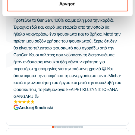
Άρνηση
Οι πελάτες μας δίνουν βαθμολογία 5!
Προτείνω το GanGaru 100% και με όλη μου την καρδιά.
Έψαχνα εδώ και καιρό μια εταιρεία από την οποία θα
ήθελα να αγοράσω ένα φουσκωτό και το βρήκα. Μετά την
πρώτη μου σεζόν χρήσης του φουσκωτού, ξέρω ότι δεν
θα είναι το τελευταίο φουσκωτό που αγοράζω από την
GanGar. Και οι πελάτες που νοίκιασαν τη διαφάνειά μας
ήταν ενθουσιασμένοι και ήδη κάνουν κράτηση για
περαιτέρω ημερομηνίες για την επόμενη χρονιά 😁 Και
όσον αφορά την επαφή και τη συνεργασία με τον κ. Michał
κατά την υλοποίηση του έργου και μετά την παραλαβή του
φουσκωτού, το βαθμολογώ ΕΞΑΙΡΕΤΙΚΟ. ΣΥΝΙΣΤΩ ΞΑΝΑ
GANGARU 👍
Andrzej Smolinski