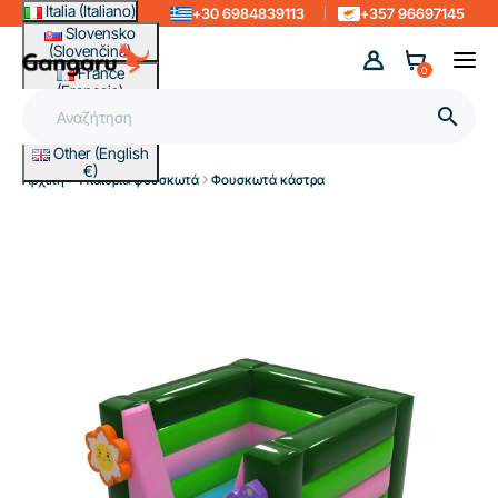
Italia (Italiano)
+30 6984839113
+357 96697145
Slovensko
(Slovenčina)
France
0
(Français)
Magyarország

(Magyar)
Other (English
€)
Αρχική
Υπαίθρια φουσκωτά
Φουσκωτά κάστρα