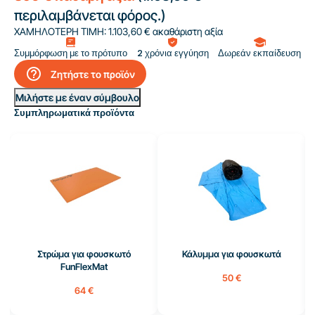
περιλαμβάνεται φόρος.)
ΧΑΜΗΛΟΤΕΡΗ ΤΙΜΗ:
1.103,60 € ακαθάριστη αξία
Συμμόρφωση με το πρότυπο
2 χρόνια εγγύηση
Δωρεάν εκπαίδευση
help_outline
Ζητήστε το προϊόν
Μιλήστε με έναν σύμβουλο
Συμπληρωματικά προϊόντα
Στρώμα για φουσκωτό
Κάλυμμα για φουσκωτά
FunFlexMat
50 €
64 €