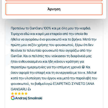
ανάθεσης και δείχνει πολύ καλά στην ολοσεζόν προσφορά.
Άρνηση
Γνώμες
και εφαρμογή
Οι πελάτες μας δίνουν βαθμολογία 5!
Προτείνω το GanGaru 100% και με όλη μου την καρδιά.
Έψαχνα εδώ και καιρό μια εταιρεία από την οποία θα
ήθελα να αγοράσω ένα φουσκωτό και το βρήκα. Μετά την
πρώτη μου σεζόν χρήσης του φουσκωτού, ξέρω ότι δεν
θα είναι το τελευταίο φουσκωτό που αγοράζω από την
GanGar. Και οι πελάτες που νοίκιασαν τη διαφάνειά μας
ήταν ενθουσιασμένοι και ήδη κάνουν κράτηση για
περαιτέρω ημερομηνίες για την επόμενη χρονιά 😁 Και
όσον αφορά την επαφή και τη συνεργασία με τον κ. Michał
κατά την υλοποίηση του έργου και μετά την παραλαβή του
φουσκωτού, το βαθμολογώ ΕΞΑΙΡΕΤΙΚΟ. ΣΥΝΙΣΤΩ ΞΑΝΑ
GANGARU 👍
Andrzej Smolinski