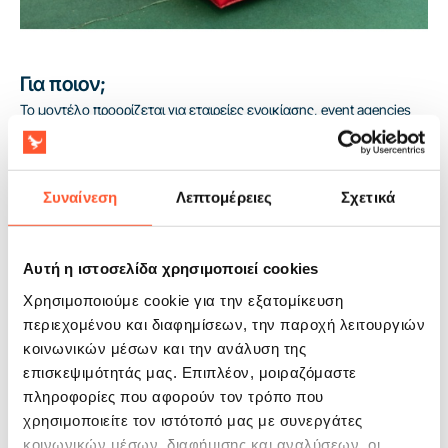
Για ποιον;
Το μοντέλο προορίζεται για εταιρείες ενοικίασης, event agencies
και πάρκα ψυχαγωγίας που εξυπηρετούν παιδιά άνω των 4 ετών
σε μορφή premium ενοικίασης για οικογενειακές και εταιρικές
εκδηλώσεις. Αποδίδει εκεί όπου ένα μόνο ατραξιόν πρέπει να
Συναίνεση
Λεπτομέρειες
Σχετικά
διατηρεί για πολλή ώρα το ενδιαφέρον και να περιορίζει την
ανάγκη προσθήκης επιπλέον σημείων διασκέδασης. Η
συμμόρφωση με το πρότυπο EN14960 διευκολύνει τη συνεργασία
Αυτή η ιστοσελίδα χρησιμοποιεί cookies
με διοργανωτές δημόσιων εκδηλώσεων, ενώ η 2-ετής εγγύηση
ενισχύει την ασφάλεια της επένδυσης για αρκετές σεζόν.
Χρησιμοποιούμε cookie για την εξατομίκευση
περιεχομένου και διαφημίσεων, την παροχή λειτουργιών
κοινωνικών μέσων και την ανάλυση της
επισκεψιμότητάς μας. Επιπλέον, μοιραζόμαστε
πληροφορίες που αφορούν τον τρόπο που
χρησιμοποιείτε τον ιστότοπό μας με συνεργάτες
κοινωνικών μέσων, διαφήμισης και αναλύσεων, οι