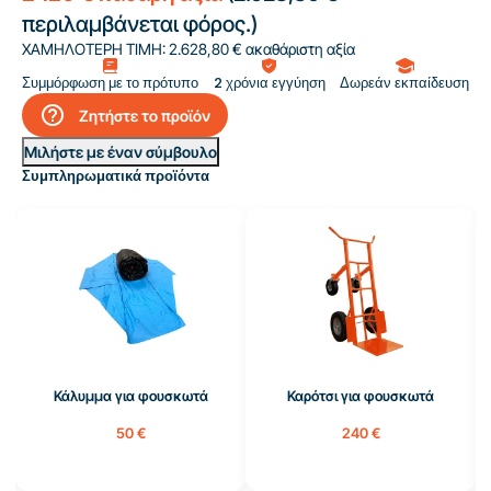
περιλαμβάνεται φόρος.)
ΧΑΜΗΛΟΤΕΡΗ ΤΙΜΗ:
2.628,80 € ακαθάριστη αξία
Συμμόρφωση με το πρότυπο
2 χρόνια εγγύηση
Δωρεάν εκπαίδευση
help_outline
Ζητήστε το προϊόν
Μιλήστε με έναν σύμβουλο
Συμπληρωματικά προϊόντα
Κάλυμμα για φουσκωτά
Καρότσι για φουσκωτά
50 €
240 €