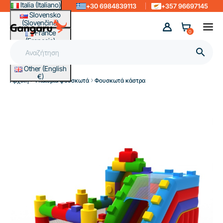
Italia (Italiano)
+30 6984839113
+357 96697145
Slovensko
(Slovenčina)
France
0
(Français)
Magyarország

(Magyar)
Other (English
€)
Αρχική
Υπαίθρια φουσκωτά
Φουσκωτά κάστρα