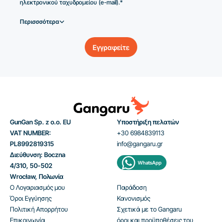
ηλεκτρονικού ταχυδρομείου (e-mail).*
Περισσσότερα
Εγγραφείτε
GunGan Sp. z o.o. EU
Υποστήριξη πελατών
VAT NUMBER:
+30 6984839113
PL8992819315
info@gangaru.gr
Διεύθυνση: Boczna
WhatsApp
4/310, 50-502
Wrocław, Πολωνία
Ο Λογαριασμός μου
Παράδοση
Όροι Εγγύησης
Κανονισμός
Πολιτική Απορρήτου
Σχετικά με το Gangaru
Επικοινωνία
όροι και προϋποθέσεις του