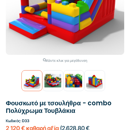
Κάντε κλικ για μεγέθυνση
Φουσκωτό με τσουλήθρα - combo
Πολύχρωμα Τουβλάκια
Κωδικός:
D33
2 120 € καθαρή αξία
(
2.628,80 €