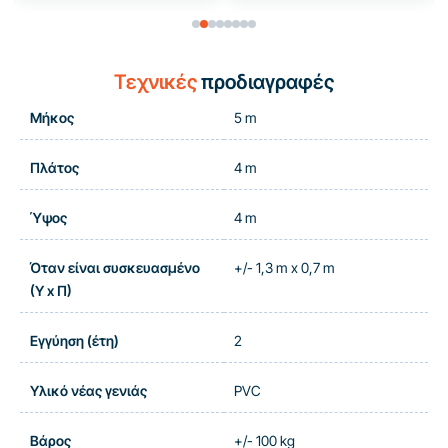
Τεχνικές
προδιαγραφές
Μήκος
5 m
Πλάτος
4 m
Ύψος
4 m
Όταν είναι συσκευασμένο
+/- 1,3 m x 0,7 m
(Υ x Π)
Εγγύηση (έτη)
2
Υλικό νέας γενιάς
PVC
Βάρος
+/- 100 kg