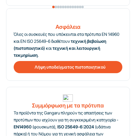
Ασφάλεια
Όλες οι συσκευές που υπόκεινται στα πρότυπα EN 14960
και EN ISO 25649-6 διαθέτουν
τεχνική βεβαίωση
(πιστοποιητικό)
και
τεχνική και λειτουργική
τεκμηρίωση
.
Λήψη υποδείγματος πιστοποιητικού
Συμμόρφωση με τα πρότυπα
Τα προϊόντα της Gangaru πληρούν τις απαιτήσεις των
προτύπων που ισχύουν για τη συγκεκριμένη κατηγορία -
EN14960
(φουσκωτά),
ISO 25649-6:2024
(υδάτινα
πάρκα) ή του Νόμου για τη γενική ασφάλεια των